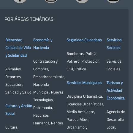
POR ÁREAS TEMÁTICAS
Bienestar,
Economía y
Seguridad Ciudadana
Servicios
Calidad de Vida
Hacienda
Sociales
Bomberos
,
Policía
,
y Solidaridad
Contratación y
Potrero
,
Protección
Servicios
Animales
,
Compras
,
Civil
,
Tráfico
Sociales
Deportes
,
Empadronamiento
,
Servicios Municipales
Turismo y
Educación
,
Hacienda
Actividad
Sanidad y Salud
Municipal
,
Nuevas
Disciplina Urbanística
,
Económica
Tecnologías
,
Licencias Urbanísticas
,
Cultura y Acción
Patrimonio
,
Medio Ambiente
,
Agencia de
Social
Recursos
Parque Móvil
,
Desarrollo
Humanos
,
Rentas
Cultura
,
Urbanismo y
Local
,