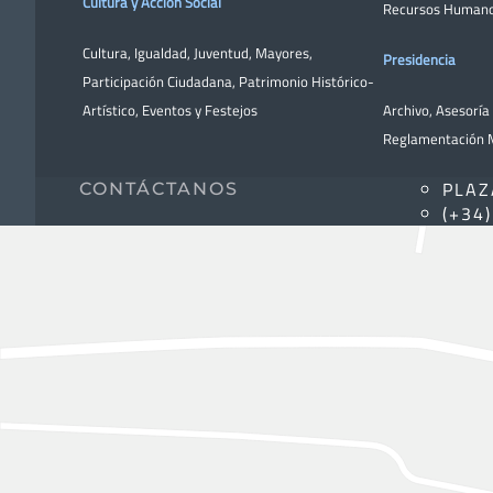
Cultura y Acción Social
Recursos Human
Cultura
,
Igualdad
,
Juventud
,
Mayores
,
Presidencia
Participación Ciudadana
,
Patrimonio Histórico-
Artístico,
Eventos y Festejos
Archivo
,
Asesoría 
Reglamentación M
PLAZ
CONTÁCTANOS
(+34