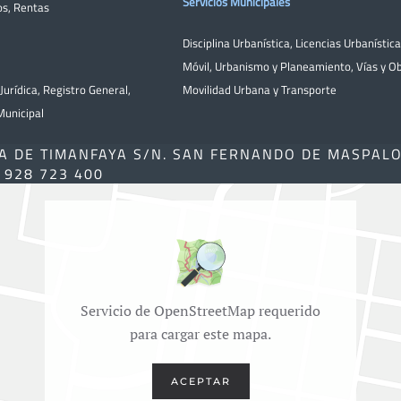
Servicios Municipales
os
,
Rentas
Disciplina Urbanística
,
Licencias Urbanístic
Móvil
,
Urbanismo y Planeamiento
,
Vías y O
Jurídica
,
Registro General
,
Movilidad Urbana y Transporte
unicipal
A DE TIMANFAYA S/N. SAN FERNANDO DE MASPAL
) 928 723 400
Servicio de OpenStreetMap requerido
para cargar este mapa.
ACEPTAR