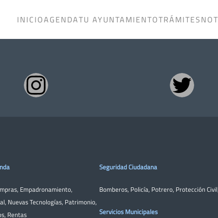
INICIO
AGENDA
TU AYUNTAMIENTO
TRÁMITES
NOT
enda
Seguridad Ciudadana
ompras
,
Empadronamiento
,
Bomberos
,
Policía
,
Potrero
,
Protección Civil
al
,
Nuevas Tecnologías
,
Patrimonio
,
Servicios Municipales
os
,
Rentas