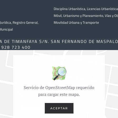
Disciplina Urbanística
,
Licencias Urbanístic
Móvil
,
Urbanismo y Planeamiento
,
Vías y O
Jurídica
,
Registro General
,
Movilidad Urbana y Transporte
unicipal
A DE TIMANFAYA S/N. SAN FERNANDO DE MASPAL
) 928 723 400
Servicio de OpenStreetMap requerido
para cargar este mapa.
ACEPTAR