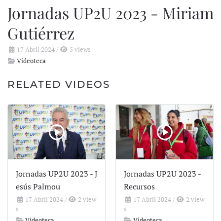
Jornadas UP2U 2023 - Miriam
Gutiérrez
17 Abril 2024
/
5 views
Videoteca
RELATED VIDEOS
Jornadas UP2U 2023 - J
Jornadas UP2U 2023 -
esús Palmou
Recursos
17 Abril 2024
/
2 view
17 Abril 2024
/
2 view
s
s
Videoteca
Videoteca