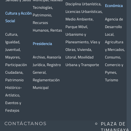
Disciplina Urbanística
,
Económica
Tecnologías
,
Licencias Urbanísticas
,
Cultura y Acción
Patrimonio
,
Medio Ambiente
,
Agencia de
Social
Recursos
Parque Móvil
,
Desarrollo
Humanos
,
Rentas
Cultura
,
Urbanismo y
Local
,
Igualdad
,
Planeamiento
,
Vías y
Agricultura
Presidencia
Juventud
,
Obras
,
Vivienda
,
y Mercados
,
Mayores
,
Archivo
,
Asesoría
Litoral
,
Movilidad
Consumo
,
Participación
Jurídica
,
Registro
Urbana y Transporte
Comercio y
Ciudadana
,
General
,
Pymes
,
Patrimonio
Reglamentación
Turismo
Histórico-
Municipal
Artístico,
Eventos y
Festejos
PLAZA DE
CONTÁCTANOS
TIMANFAYA