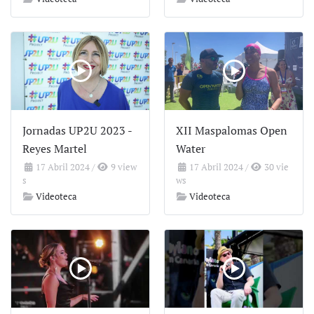
Jornadas UP2U 2023 -
XII Maspalomas Open
Reyes Martel
Water
17 Abril 2024
/
9 view
17 Abril 2024
/
30 vie
s
ws
Videoteca
Videoteca