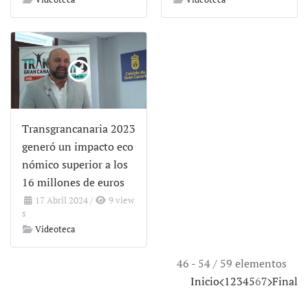
Transgrancanaria 2023
generó un impacto eco
nómico superior a los
16 millones de euros
17 Abril 2024
/
9 view
s
Videoteca
46 - 54 / 59 elementos
Inicio
1
2
3
4
5
6
7
Final