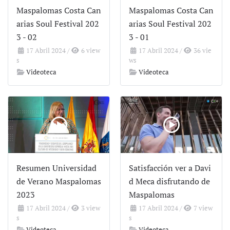
Maspalomas Costa Can
Maspalomas Costa Can
arias Soul Festival 202
arias Soul Festival 202
3 - 02
3 - 01
17 Abril 2024
/
6 view
17 Abril 2024
/
36 vie
s
ws
Videoteca
Videoteca
Resumen Universidad
Satisfacción ver a Davi
de Verano Maspalomas
d Meca disfrutando de
2023
Maspalomas
17 Abril 2024
/
3 view
17 Abril 2024
/
7 view
s
s
Videoteca
Videoteca