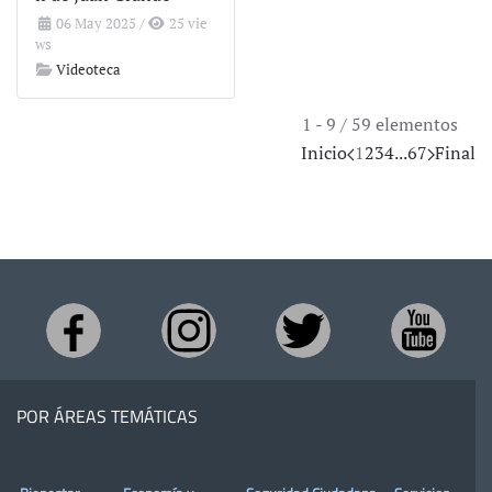
06 May 2025
/
25 vie
ws
Videoteca
1 - 9 / 59 elementos
Inicio
1
2
3
4
...
6
7
Final
POR ÁREAS TEMÁTICAS