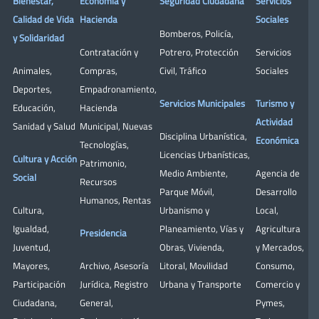
Bienestar,
Economía y
Seguridad Ciudadana
Servicios
Calidad de Vida
Hacienda
Sociales
Bomberos
,
Policía
,
y Solidaridad
Contratación y
Potrero
,
Protección
Servicios
Animales
,
Compras
,
Civil
,
Tráfico
Sociales
Deportes
,
Empadronamiento
,
Servicios Municipales
Turismo y
Educación
,
Hacienda
Actividad
Sanidad y Salud
Municipal
,
Nuevas
Disciplina Urbanística
,
Económica
Tecnologías
,
Licencias Urbanísticas
,
Cultura y Acción
Patrimonio
,
Medio Ambiente
,
Agencia de
Social
Recursos
Parque Móvil
,
Desarrollo
Humanos
,
Rentas
Cultura
,
Urbanismo y
Local
,
Igualdad
,
Planeamiento
,
Vías y
Agricultura
Presidencia
Juventud
,
Obras
,
Vivienda
,
y Mercados
,
Mayores
,
Archivo
,
Asesoría
Litoral
,
Movilidad
Consumo
,
Participación
Jurídica
,
Registro
Urbana y Transporte
Comercio y
Ciudadana
,
General
,
Pymes
,