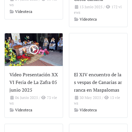
ws
13 Junio 2025
/
172 vi
Videoteca
ews
Videoteca
Vídeo Presentación XX
El XIV encuentro de la
VI Feria de La Zafra 05
s vespas de Canarias ar
junio 2025
ranca en Maspalomas
06 Junio 2025
/
73 vie
30 May 2025
/
13 vie
ws
ws
Videoteca
Videoteca