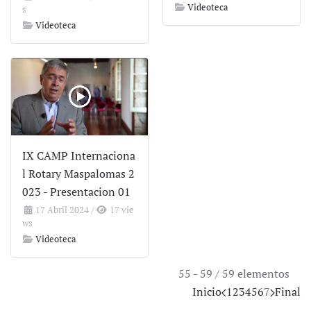
Videoteca
s
Videoteca
IX CAMP Internaciona
l Rotary Maspalomas 2
023 - Presentacion 01
17 Abril 2024
/
17 vie
ws
Videoteca
55 - 59 / 59 elementos
Inicio
1
2
3
4
5
6
7
Final