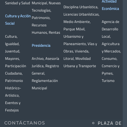
Actividad
Sanidad y Salud
Municipal
,
Nuevas
Disciplina Urbanística
,
Económica
Tecnologías
,
Licencias Urbanísticas
,
Cultura y Acción
Patrimonio
,
Medio Ambiente
,
Agencia de
Social
Recursos
Parque Móvil
,
Desarrollo
Humanos
,
Rentas
Cultura
,
Urbanismo y
Local
,
Igualdad
,
Planeamiento
,
Vías y
Agricultura
Presidencia
Juventud
,
Obras
,
Vivienda
,
y Mercados
,
Mayores
,
Archivo
,
Asesoría
Litoral
,
Movilidad
Consumo
,
Participación
Jurídica
,
Registro
Urbana y Transporte
Comercio y
Ciudadana
,
General
,
Pymes
,
Patrimonio
Reglamentación
Turismo
Histórico-
Municipal
Artístico,
Eventos y
Festejos
PLAZA DE
CONTÁCTANOS