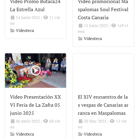
Vídeo Promo Butaca24
Vídeo promocional Ma
La Estrella Azul
spalomas Soul Festival
Costa Canaria
24 Junio 2025
/
11 vie
ws
13 Junio 2025
/
169 vi
Videoteca
ews
Videoteca
Vídeo Presentación XX
El XIV encuentro de la
VI Feria de La Zafra 05
s vespas de Canarias ar
junio 2025
ranca en Maspalomas
06 Junio 2025
/
68 vie
30 May 2025
/
13 vie
ws
ws
Videoteca
Videoteca