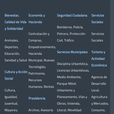
Bienestar,
Economía y
Seguridad Ciudadana
Servicios
Calidad de Vida
Hacienda
Sociales
Bomberos
,
Policía
,
y Solidaridad
Contratación y
Potrero
,
Protección
Servicios
Animales
,
Compras
,
Civil
,
Tráfico
Sociales
Deportes
,
Empadronamiento
,
Servicios Municipales
Turismo y
Educación
,
Hacienda
Actividad
Sanidad y Salud
Municipal
,
Nuevas
Disciplina Urbanística
,
Económica
Tecnologías
,
Licencias Urbanísticas
,
Cultura y Acción
Patrimonio
,
Medio Ambiente
,
Agencia de
Social
Recursos
Parque Móvil
,
Desarrollo
Humanos
,
Rentas
Cultura
,
Urbanismo y
Local
,
Igualdad
,
Planeamiento
,
Vías y
Agricultura
Presidencia
Juventud
,
Obras
,
Vivienda
,
y Mercados
,
Mayores
,
Archivo
,
Asesoría
Litoral
,
Movilidad
Consumo
,