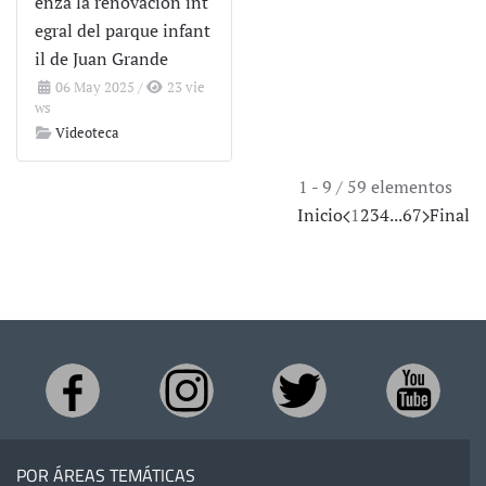
enza la renovación int
egral del parque infant
il de Juan Grande
06 May 2025
/
23 vie
ws
Videoteca
1 - 9 / 59 elementos
Inicio
1
2
3
4
...
6
7
Final
POR ÁREAS TEMÁTICAS