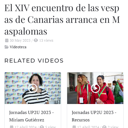
El XIV encuentro de las vesp
as de Canarias arranca en M
aspalomas
30 May 2025
/
13 views
Videoteca
RELATED VIDEOS
Jornadas UP2U 2023 -
Jornadas UP2U 2023 -
Miriam Gutiérrez
Recursos
17 Abril 2024
/
5 view
17 Abril 2024
/
2 view