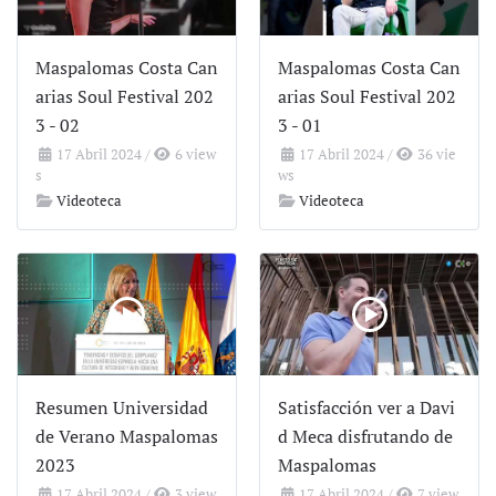
Maspalomas Costa Can
Maspalomas Costa Can
arias Soul Festival 202
arias Soul Festival 202
3 - 02
3 - 01
17 Abril 2024
/
6 view
17 Abril 2024
/
36 vie
s
ws
Videoteca
Videoteca
Resumen Universidad
Satisfacción ver a Davi
de Verano Maspalomas
d Meca disfrutando de
2023
Maspalomas
17 Abril 2024
/
3 view
17 Abril 2024
/
7 view