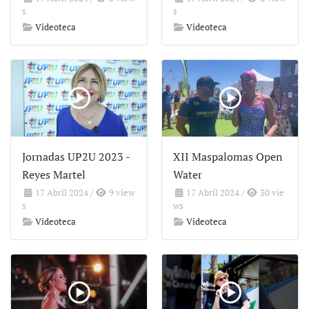
s
s
Videoteca
Videoteca
Jornadas UP2U 2023 -
XII Maspalomas Open
Reyes Martel
Water
17 Abril 2024
/
9 view
17 Abril 2024
/
30 vie
s
ws
Videoteca
Videoteca