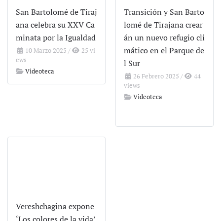
San Bartolomé de Tiraj
Transición y San Barto
ana celebra su XXV Ca
lomé de Tirajana crear
minata por la Igualdad
án un nuevo refugio cli
mático en el Parque de
10 Marzo 2025
/
25 vi
ews
l Sur
Videoteca
26 Febrero 2025
/
44
views
Videoteca
Vereshchagina expone
‘Los colores de la vida’