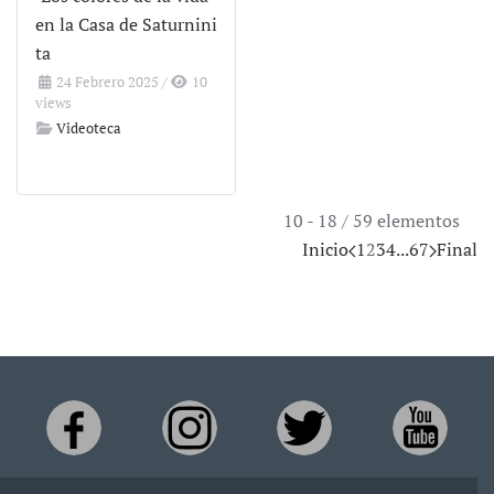
en la Casa de Saturnini
ta
24 Febrero 2025
/
10
views
Videoteca
10 - 18 / 59 elementos
Inicio
1
2
3
4
...
6
7
Final