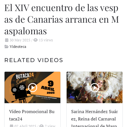
El XIV encuentro de las vesp
as de Canarias arranca en M
aspalomas
30 May 2025
/
13 views
Videoteca
RELATED VIDEOS
Vídeo Promocional Bu
Sarina Hernández Suár
taca24
ez, Reina del Carnaval
Internacional de Masp
07 Abril 2025
/
7 view