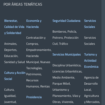
POR ÁREAS TEMÁTICAS
Bienestar,
Economía y
Seguridad Ciudadana
Servicios
Calidad de Vida
Hacienda
Sociales
Bomberos
,
Policía
,
y Solidaridad
Contratación y
Potrero
,
Protección
Servicios
Animales
,
Compras
,
Civil
,
Tráfico
Sociales
Deportes
,
Empadronamiento
,
Servicios Municipales
Turismo y
Educación
,
Hacienda
Actividad
Sanidad y Salud
Municipal
,
Nuevas
Disciplina Urbanística
,
Económica
Tecnologías
,
Licencias Urbanísticas
,
Cultura y Acción
Patrimonio
,
Medio Ambiente
,
Agencia de
Social
Recursos
Parque Móvil
,
Desarrollo
Humanos
,
Rentas
Cultura
,
Urbanismo y
Local
,
Igualdad
,
Planeamiento
,
Vías y
Agricultura
Presidencia
Juventud
,
Obras
,
Vivienda
,
y Mercados
,