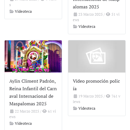
s
alomas 2025
Videoteca
23 Marzo 2025
/
51 vi
ews
Videoteca
Aylin Climent Padrón,
Vídeo promoción polic
Reina Infantil del Carn
ía
aval Internacional de
19 Marzo 2025
/
761 v
iews
Maspalomas 2025
Videoteca
22 Marzo 2025
/
61 vi
ews
Videoteca