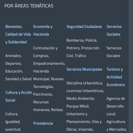
POR ÁREAS TEMÁTICAS
Bienestar,
Economía y
Seguridad Ciudadana
Servicios
Calidad de Vida
Hacienda
Sociales
Bomberos
,
Policía
,
y Solidaridad
Contratación y
Potrero
,
Protección
Servicios
Animales
,
Compras
,
Civil
,
Tráfico
Sociales
Deportes
,
Empadronamiento
,
Servicios Municipales
Turismo y
Educación
,
Hacienda
Actividad
Sanidad y Salud
Municipal
,
Nuevas
Disciplina Urbanística
,
Económica
Tecnologías
,
Licencias Urbanísticas
,
Cultura y Acción
Patrimonio
,
Medio Ambiente
,
Agencia de
Social
Recursos
Parque Móvil
,
Desarrollo
Humanos
,
Rentas
Cultura
,
Urbanismo y
Local
,
Igualdad
,
Planeamiento
,
Vías y
Agricultura
Presidencia
Juventud
,
Obras
,
Vivienda
,
y Mercados
,