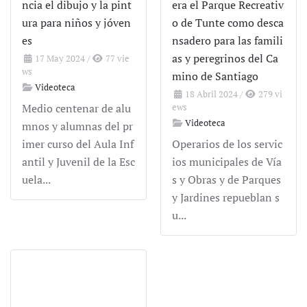
ncia el dibujo y la pint
era el Parque Recreativ
ura para niños y jóven
o de Tunte como desca
es
nsadero para las famili
as y peregrinos del Ca
17 May 2024
/
77 vie
ws
mino de Santiago
Videoteca
18 Abril 2024
/
279 vi
Medio centenar de alu
ews
Videoteca
mnos y alumnas del pr
imer curso del Aula Inf
Operarios de los servic
antil y Juvenil de la Esc
ios municipales de Vía
uela...
s y Obras y de Parques
y Jardines repueblan s
u...