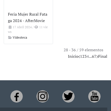
Feria Mujer Rural Fata
ga 2024 - AfterMovie
17 Abril 2024
/
11 vie
ws
Videoteca
28 - 36 / 59 elementos
Inicio
1
2
3
4
...
6
7
Final