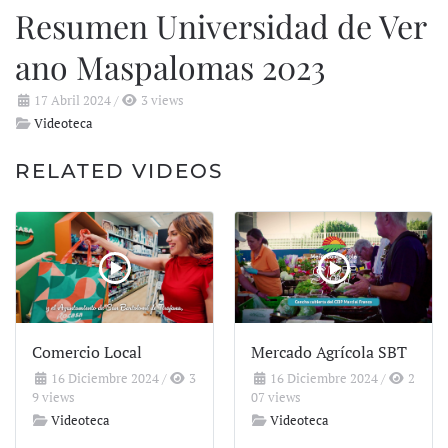
Resumen Universidad de Ver
ano Maspalomas 2023
17 Abril 2024
/
3 views
Videoteca
RELATED VIDEOS
Comercio Local
Mercado Agrícola SBT
16 Diciembre 2024
/
3
16 Diciembre 2024
/
2
9 views
07 views
Videoteca
Videoteca