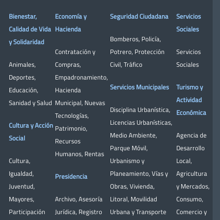
Bienestar,
Economía y
Seguridad Ciudadana
Servicios
Calidad de Vida
Hacienda
Sociales
Bomberos
,
Policía
,
y Solidaridad
Contratación y
Potrero
,
Protección
Servicios
Animales
,
Compras
,
Civil
,
Tráfico
Sociales
Deportes
,
Empadronamiento
,
Servicios Municipales
Turismo y
Educación
,
Hacienda
Actividad
Sanidad y Salud
Municipal
,
Nuevas
Disciplina Urbanística
,
Económica
Tecnologías
,
Licencias Urbanísticas
,
Cultura y Acción
Patrimonio
,
Medio Ambiente
,
Agencia de
Social
Recursos
Parque Móvil
,
Desarrollo
Humanos
,
Rentas
Cultura
,
Urbanismo y
Local
,
Igualdad
,
Planeamiento
,
Vías y
Agricultura
Presidencia
Juventud
,
Obras
,
Vivienda
,
y Mercados
,
Mayores
,
Archivo
,
Asesoría
Litoral
,
Movilidad
Consumo
,
Participación
Jurídica
,
Registro
Urbana y Transporte
Comercio y