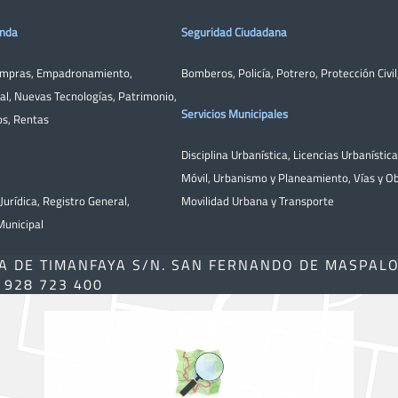
enda
Seguridad Ciudadana
ompras
,
Empadronamiento
,
Bomberos
,
Policía
,
Potrero
,
Protección Civil
al
,
Nuevas Tecnologías
,
Patrimonio
,
Servicios Municipales
os
,
Rentas
Disciplina Urbanística
,
Licencias Urbanístic
Móvil
,
Urbanismo y Planeamiento
,
Vías y O
Jurídica
,
Registro General
,
Movilidad Urbana y Transporte
unicipal
A DE TIMANFAYA S/N. SAN FERNANDO DE MASPAL
) 928 723 400