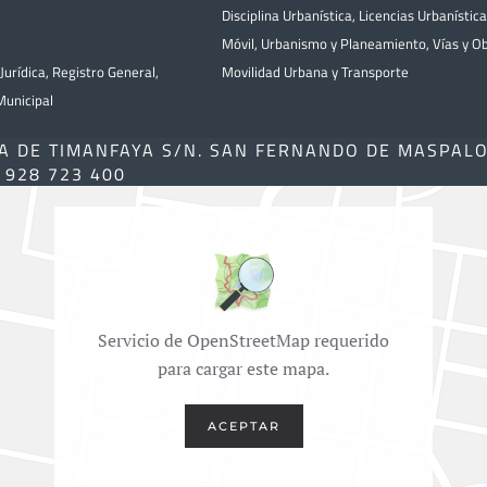
Disciplina Urbanística
,
Licencias Urbanístic
Móvil
,
Urbanismo y Planeamiento
,
Vías y O
Jurídica
,
Registro General
,
Movilidad Urbana y Transporte
unicipal
A DE TIMANFAYA S/N. SAN FERNANDO DE MASPAL
) 928 723 400
Servicio de OpenStreetMap requerido
para cargar este mapa.
ACEPTAR