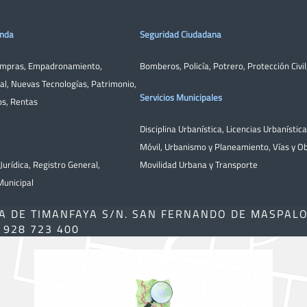
enda
Seguridad Ciudadana
ompras
,
Empadronamiento
,
Bomberos
,
Policía
,
Potrero
,
Protección Civil
al
,
Nuevas Tecnologías
,
Patrimonio
,
Servicios Municipales
os
,
Rentas
Disciplina Urbanística
,
Licencias Urbanístic
Móvil
,
Urbanismo y Planeamiento
,
Vías y O
Jurídica
,
Registro General
,
Movilidad Urbana y Transporte
unicipal
A DE TIMANFAYA S/N. SAN FERNANDO DE MASPAL
) 928 723 400