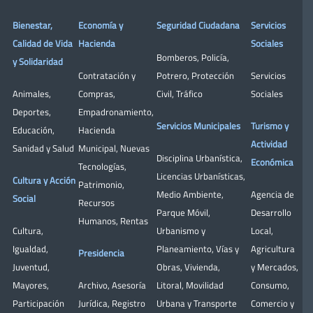
Bienestar,
Economía y
Seguridad Ciudadana
Servicios
Calidad de Vida
Hacienda
Sociales
Bomberos
,
Policía
,
y Solidaridad
Contratación y
Potrero
,
Protección
Servicios
Animales
,
Compras
,
Civil
,
Tráfico
Sociales
Deportes
,
Empadronamiento
,
Servicios Municipales
Turismo y
Educación
,
Hacienda
Actividad
Sanidad y Salud
Municipal
,
Nuevas
Disciplina Urbanística
,
Económica
Tecnologías
,
Licencias Urbanísticas
,
Cultura y Acción
Patrimonio
,
Medio Ambiente
,
Agencia de
Social
Recursos
Parque Móvil
,
Desarrollo
Humanos
,
Rentas
Cultura
,
Urbanismo y
Local
,
Igualdad
,
Planeamiento
,
Vías y
Agricultura
Presidencia
Juventud
,
Obras
,
Vivienda
,
y Mercados
,
Mayores
,
Archivo
,
Asesoría
Litoral
,
Movilidad
Consumo
,
Participación
Jurídica
,
Registro
Urbana y Transporte
Comercio y