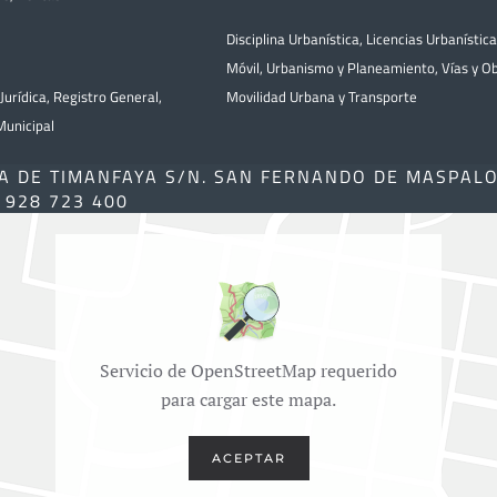
Disciplina Urbanística
,
Licencias Urbanístic
Móvil
,
Urbanismo y Planeamiento
,
Vías y O
Jurídica
,
Registro General
,
Movilidad Urbana y Transporte
unicipal
A DE TIMANFAYA S/N. SAN FERNANDO DE MASPAL
) 928 723 400
Servicio de OpenStreetMap requerido
para cargar este mapa.
ACEPTAR