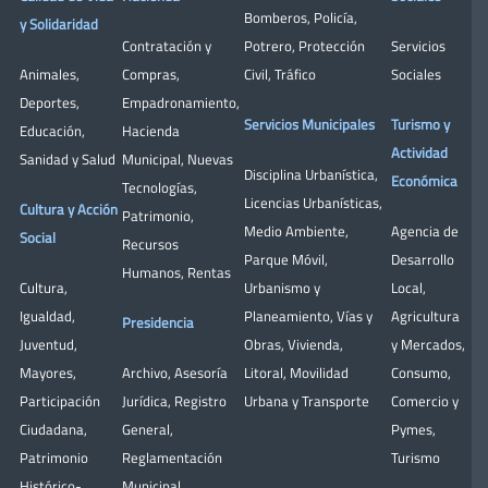
Bomberos
,
Policía
,
y Solidaridad
Contratación y
Potrero
,
Protección
Servicios
Animales
,
Compras
,
Civil
,
Tráfico
Sociales
Deportes
,
Empadronamiento
,
Servicios Municipales
Turismo y
Educación
,
Hacienda
Actividad
Sanidad y Salud
Municipal
,
Nuevas
Disciplina Urbanística
,
Económica
Tecnologías
,
Licencias Urbanísticas
,
Cultura y Acción
Patrimonio
,
Medio Ambiente
,
Agencia de
Social
Recursos
Parque Móvil
,
Desarrollo
Humanos
,
Rentas
Cultura
,
Urbanismo y
Local
,
Igualdad
,
Planeamiento
,
Vías y
Agricultura
Presidencia
Juventud
,
Obras
,
Vivienda
,
y Mercados
,
Mayores
,
Archivo
,
Asesoría
Litoral
,
Movilidad
Consumo
,
Participación
Jurídica
,
Registro
Urbana y Transporte
Comercio y
Ciudadana
,
General
,
Pymes
,
Patrimonio
Reglamentación
Turismo
Histórico-
Municipal