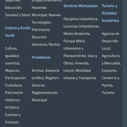
Deportes
,
Empadronamiento
,
Servicios Municipales
Turismo y
Educación
,
Hacienda
Actividad
Sanidad y Salud
Municipal
,
Nuevas
Disciplina Urbanística
,
Económica
Tecnologías
,
Licencias Urbanísticas
,
Cultura y Acción
Patrimonio
,
Medio Ambiente
,
Agencia de
Social
Recursos
Parque Móvil
,
Desarrollo
Humanos
,
Rentas
Cultura
,
Urbanismo y
Local
,
Igualdad
,
Planeamiento
,
Vías y
Agricultura
Presidencia
Juventud
,
Obras
,
Vivienda
,
y Mercados
,
Mayores
,
Archivo
,
Asesoría
Litoral
,
Movilidad
Consumo
,
Participación
Jurídica
,
Registro
Urbana y Transporte
Comercio y
Ciudadana
,
General
,
Pymes
,
Patrimonio
Reglamentación
Turismo
Histórico-
Municipal
Artístico,
Eventos y
Festejos