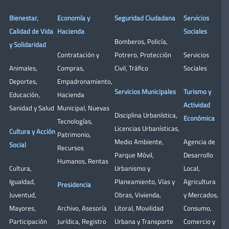
Bienestar,
Economía y
Seguridad Ciudadana
Servicios
Calidad de Vida
Hacienda
Sociales
Bomberos
,
Policía
,
y Solidaridad
Contratación y
Potrero
,
Protección
Servicios
Animales
,
Compras
,
Civil
,
Tráfico
Sociales
Deportes
,
Empadronamiento
,
Servicios Municipales
Turismo y
Educación
,
Hacienda
Actividad
Sanidad y Salud
Municipal
,
Nuevas
Disciplina Urbanística
,
Económica
Tecnologías
,
Licencias Urbanísticas
,
Cultura y Acción
Patrimonio
,
Medio Ambiente
,
Agencia de
Social
Recursos
Parque Móvil
,
Desarrollo
Humanos
,
Rentas
Cultura
,
Urbanismo y
Local
,
Igualdad
,
Planeamiento
,
Vías y
Agricultura
Presidencia
Juventud
,
Obras
,
Vivienda
,
y Mercados
,
Mayores
,
Archivo
,
Asesoría
Litoral
,
Movilidad
Consumo
,
Participación
Jurídica
,
Registro
Urbana y Transporte
Comercio y