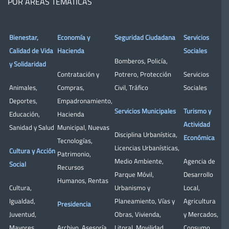
POR ÁREAS TEMÁTICAS
Bienestar,
Economía y
Seguridad Ciudadana
Servicios
Calidad de Vida
Hacienda
Sociales
Bomberos
,
Policía
,
y Solidaridad
Contratación y
Potrero
,
Protección
Servicios
Animales
,
Compras
,
Civil
,
Tráfico
Sociales
Deportes
,
Empadronamiento
,
Servicios Municipales
Turismo y
Educación
,
Hacienda
Actividad
Sanidad y Salud
Municipal
,
Nuevas
Disciplina Urbanística
,
Económica
Tecnologías
,
Licencias Urbanísticas
,
Cultura y Acción
Patrimonio
,
Medio Ambiente
,
Agencia de
Social
Recursos
Parque Móvil
,
Desarrollo
Humanos
,
Rentas
Cultura
,
Urbanismo y
Local
,
Igualdad
,
Planeamiento
,
Vías y
Agricultura
Presidencia
Juventud
,
Obras
,
Vivienda
,
y Mercados
,
Mayores
,
Archivo
,
Asesoría
Litoral
,
Movilidad
Consumo
,