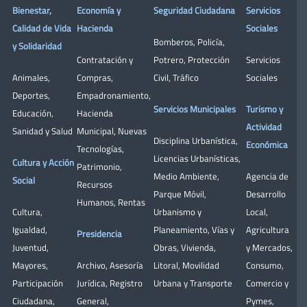
Bienestar,
Economía y
Seguridad Ciudadana
Servicios
Calidad de Vida
Hacienda
Sociales
Bomberos
,
Policía
,
y Solidaridad
Contratación y
Potrero
,
Protección
Servicios
Animales
,
Compras
,
Civil
,
Tráfico
Sociales
Deportes
,
Empadronamiento
,
Servicios Municipales
Turismo y
Educación
,
Hacienda
Actividad
Sanidad y Salud
Municipal
,
Nuevas
Disciplina Urbanística
,
Económica
Tecnologías
,
Licencias Urbanísticas
,
Cultura y Acción
Patrimonio
,
Medio Ambiente
,
Agencia de
Social
Recursos
Parque Móvil
,
Desarrollo
Humanos
,
Rentas
Cultura
,
Urbanismo y
Local
,
Igualdad
,
Planeamiento
,
Vías y
Agricultura
Presidencia
Juventud
,
Obras
,
Vivienda
,
y Mercados
,
Mayores
,
Archivo
,
Asesoría
Litoral
,
Movilidad
Consumo
,
Participación
Jurídica
,
Registro
Urbana y Transporte
Comercio y
Ciudadana
,
General
,
Pymes
,