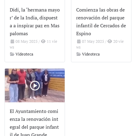
Didi, la ‘hermana mayo
Comienza las obras de
r’ de la India, dispuest
renovación del parque
a a inspirar paz en Mas
infantil de Cercados de
palomas
Espino
08 May 2025
/
11 vie
07 May 2025
/
20 vie
ws
ws
Videoteca
Videoteca
El Ayuntamiento comi
enza la renovación int
egral del parque infant
il de Juan Grande