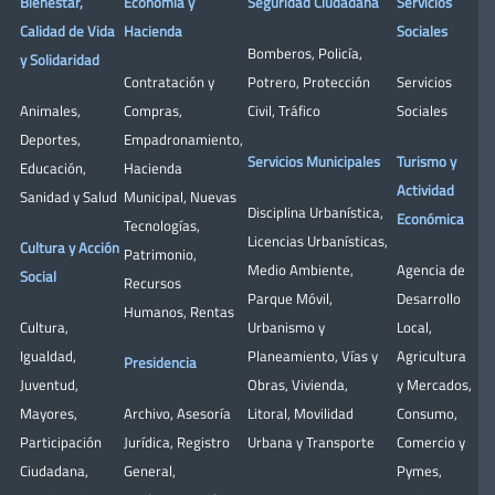
Bienestar,
Economía y
Seguridad Ciudadana
Servicios
Calidad de Vida
Hacienda
Sociales
Bomberos
,
Policía
,
y Solidaridad
Contratación y
Potrero
,
Protección
Servicios
Animales
,
Compras
,
Civil
,
Tráfico
Sociales
Deportes
,
Empadronamiento
,
Servicios Municipales
Turismo y
Educación
,
Hacienda
Actividad
Sanidad y Salud
Municipal
,
Nuevas
Disciplina Urbanística
,
Económica
Tecnologías
,
Licencias Urbanísticas
,
Cultura y Acción
Patrimonio
,
Medio Ambiente
,
Agencia de
Social
Recursos
Parque Móvil
,
Desarrollo
Humanos
,
Rentas
Cultura
,
Urbanismo y
Local
,
Igualdad
,
Planeamiento
,
Vías y
Agricultura
Presidencia
Juventud
,
Obras
,
Vivienda
,
y Mercados
,
Mayores
,
Archivo
,
Asesoría
Litoral
,
Movilidad
Consumo
,
Participación
Jurídica
,
Registro
Urbana y Transporte
Comercio y
Ciudadana
,
General
,
Pymes
,