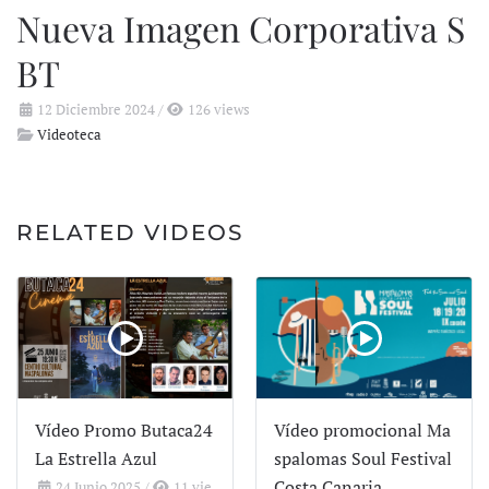
Nueva Imagen Corporativa S
BT
12 Diciembre 2024
/
126 views
Videoteca
RELATED VIDEOS
Vídeo Promo Butaca24
Vídeo promocional Ma
La Estrella Azul
spalomas Soul Festival
Costa Canaria
24 Junio 2025
/
11 vie