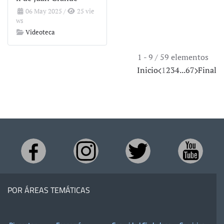
06 May 2025
/
25 vie
ws
Videoteca
1 - 9 / 59 elementos
Inicio
1
2
3
4
...
6
7
Final
POR ÁREAS TEMÁTICAS