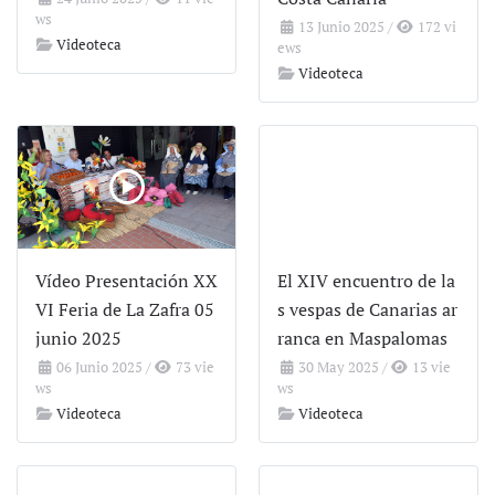
ws
13 Junio 2025
/
172 vi
Videoteca
ews
Videoteca
Vídeo Presentación XX
El XIV encuentro de la
VI Feria de La Zafra 05
s vespas de Canarias ar
junio 2025
ranca en Maspalomas
06 Junio 2025
/
73 vie
30 May 2025
/
13 vie
ws
ws
Videoteca
Videoteca