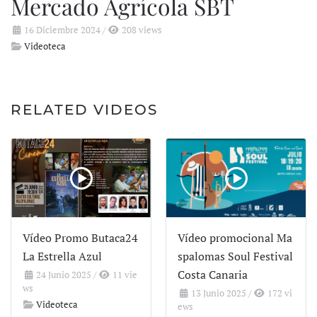
Mercado Agrícola SBT
16 Diciembre 2024
/
208 views
Videoteca
RELATED VIDEOS
Vídeo Promo Butaca24
Vídeo promocional Ma
La Estrella Azul
spalomas Soul Festival
Costa Canaria
24 Junio 2025
/
11 vie
ws
13 Junio 2025
/
172 vi
Videoteca
ews