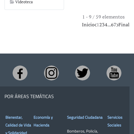
Videoteca
1 - 9 / 59 elementos
Inicio
1
2
3
4
...
6
7
Final
POR ÁREAS TEMÁTICAS
Bienestar,
Economía y
Seguridad Ciudadana
Servicios
Calidad de Vida
Hacienda
Sociales
Bomberos
,
Policía
,
y Solidaridad