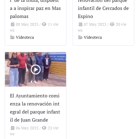
r’ de la India, dispuest
renovación del parque
a a inspirar paz en Mas
infantil de Cercados de
palomas
Espino
08 May 2025
/
11 vie
07 May 2025
/
20 vie
ws
ws
Videoteca
Videoteca
El Ayuntamiento comi
enza la renovación int
egral del parque infant
il de Juan Grande
06 May 2025
/
25 vie
ws