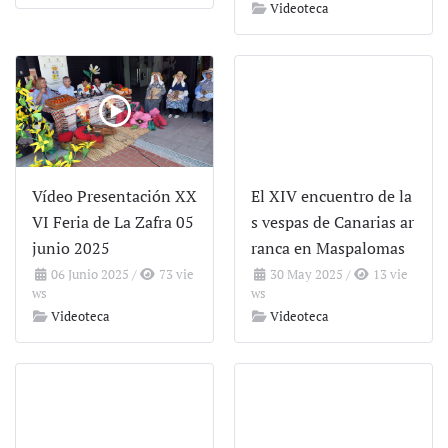
Videoteca
Vídeo Presentación XX
El XIV encuentro de la
VI Feria de La Zafra 05
s vespas de Canarias ar
junio 2025
ranca en Maspalomas
06 Junio 2025
/
73 vie
30 May 2025
/
13 vie
ws
ws
Videoteca
Videoteca