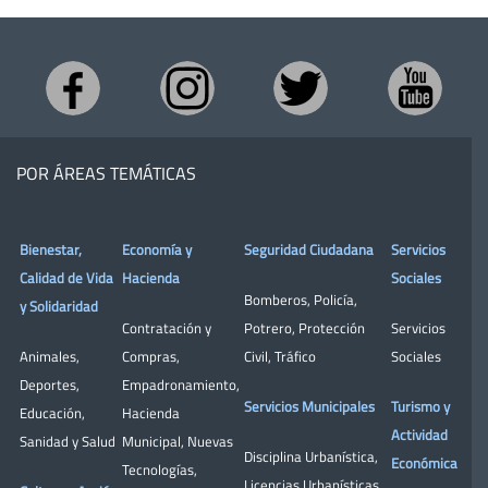
POR ÁREAS TEMÁTICAS
Bienestar,
Economía y
Seguridad Ciudadana
Servicios
Calidad de Vida
Hacienda
Sociales
Bomberos
,
Policía
,
y Solidaridad
Contratación y
Potrero
,
Protección
Servicios
Animales
,
Compras
,
Civil
,
Tráfico
Sociales
Deportes
,
Empadronamiento
,
Servicios Municipales
Turismo y
Educación
,
Hacienda
Actividad
Sanidad y Salud
Municipal
,
Nuevas
Disciplina Urbanística
,
Económica
Tecnologías
,
Licencias Urbanísticas
,