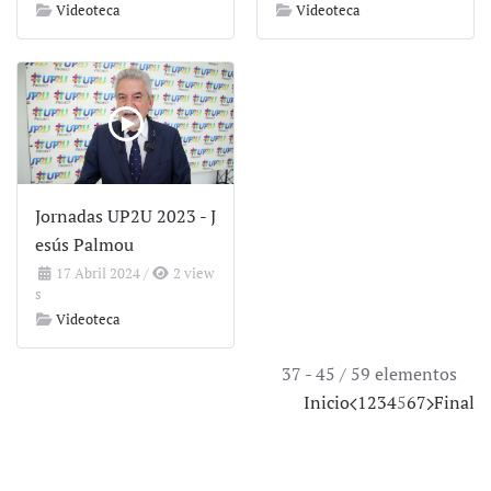
Videoteca
Videoteca
Jornadas UP2U 2023 - J
esús Palmou
17 Abril 2024
/
2 view
s
Videoteca
37 - 45 / 59 elementos
Inicio
1
2
3
4
5
6
7
Final