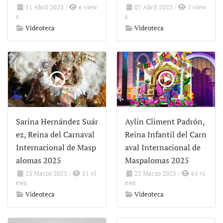
11 Abril 2025
/
6 view
07 Abril 2025
/
7 view
s
s
Videoteca
Videoteca
Sarina Hernández Suár
Aylin Climent Padrón,
ez, Reina del Carnaval
Reina Infantil del Carn
Internacional de Masp
aval Internacional de
alomas 2025
Maspalomas 2025
23 Marzo 2025
/
51 vi
22 Marzo 2025
/
61 vi
ews
ews
Videoteca
Videoteca