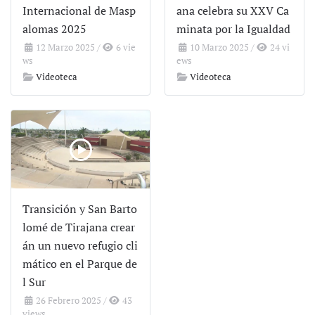
Internacional de Masp
ana celebra su XXV Ca
alomas 2025
minata por la Igualdad
12 Marzo 2025
/
6 vie
10 Marzo 2025
/
24 vi
ws
ews
Videoteca
Videoteca
Transición y San Barto
lomé de Tirajana crear
án un nuevo refugio cli
mático en el Parque de
l Sur
26 Febrero 2025
/
43
views