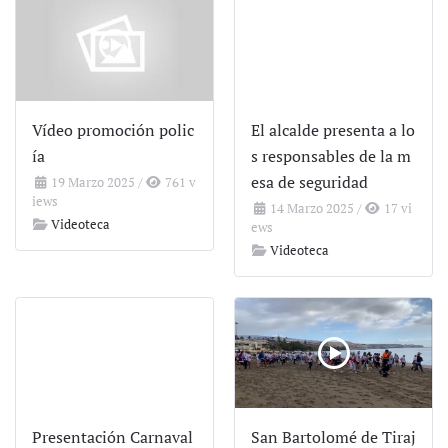
Vídeo promoción polic
El alcalde presenta a lo
ía
s responsables de la m
esa de seguridad
19 Marzo 2025
/
761 v
iews
14 Marzo 2025
/
17 vi
Videoteca
ews
Videoteca
Presentación Carnaval
San Bartolomé de Tiraj