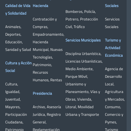
Calidad de Vida
Hacienda
Sociales
Bomberos
,
Policía
,
y Solidaridad
Contratación y
Potrero
,
Protección
Servicios
Animales
,
Compras
,
Civil
,
Tráfico
Sociales
Deportes
,
Empadronamiento
,
Servicios Municipales
Turismo y
Educación
,
Hacienda
Actividad
Sanidad y Salud
Municipal
,
Nuevas
Disciplina Urbanística
,
Económica
Tecnologías
,
Licencias Urbanísticas
,
Cultura y Acción
Patrimonio
,
Medio Ambiente
,
Agencia de
Social
Recursos
Parque Móvil
,
Desarrollo
Humanos
,
Rentas
Cultura
,
Urbanismo y
Local
,
Igualdad
,
Planeamiento
,
Vías y
Agricultura
Presidencia
Juventud
,
Obras
,
Vivienda
,
y Mercados
,
Mayores
,
Archivo
,
Asesoría
Litoral
,
Movilidad
Consumo
,
Participación
Jurídica
,
Registro
Urbana y Transporte
Comercio y
Ciudadana
,
General
,
Pymes
,
Patrimonio
Reglamentación
Turismo