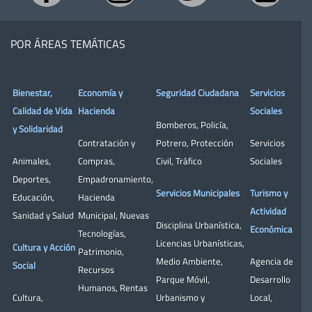
POR ÁREAS TEMÁTICAS
Bienestar,
Economía y
Seguridad Ciudadana
Servicios
Calidad de Vida
Hacienda
Sociales
Bomberos
,
Policía
,
y Solidaridad
Contratación y
Potrero
,
Protección
Servicios
Animales
,
Compras
,
Civil
,
Tráfico
Sociales
Deportes
,
Empadronamiento
,
Servicios Municipales
Turismo y
Educación
,
Hacienda
Actividad
Sanidad y Salud
Municipal
,
Nuevas
Disciplina Urbanística
,
Económica
Tecnologías
,
Licencias Urbanísticas
,
Cultura y Acción
Patrimonio
,
Medio Ambiente
,
Agencia de
Social
Recursos
Parque Móvil
,
Desarrollo
Humanos
,
Rentas
Cultura
,
Urbanismo y
Local
,