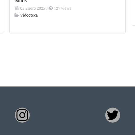
eados
03 Enero 2025
/
127 views
Videoteca