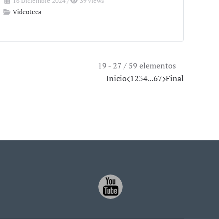
16 Diciembre 2024
/
39 views
Videoteca
19 - 27 / 59 elementos
Inicio
1
2
3
4
...
6
7
Final