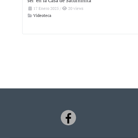
ser' en la Casa de Saturninita
17 Enero 2025
/
20 views
Videoteca