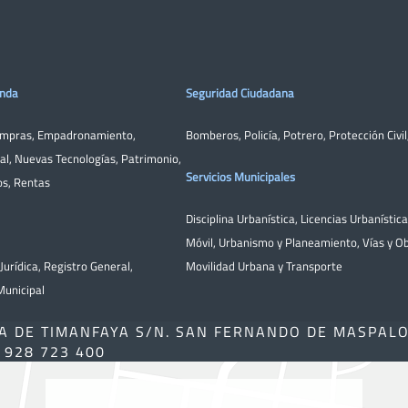
enda
Seguridad Ciudadana
ompras
,
Empadronamiento
,
Bomberos
,
Policía
,
Potrero
,
Protección Civil
al
,
Nuevas Tecnologías
,
Patrimonio
,
Servicios Municipales
os
,
Rentas
Disciplina Urbanística
,
Licencias Urbanístic
Móvil
,
Urbanismo y Planeamiento
,
Vías y O
Jurídica
,
Registro General
,
Movilidad Urbana y Transporte
unicipal
A DE TIMANFAYA S/N. SAN FERNANDO DE MASPAL
) 928 723 400