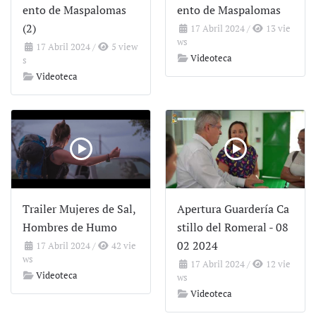
ento de Maspalomas
ento de Maspalomas
(2)
17 Abril 2024
/
13 vie
ws
17 Abril 2024
/
5 view
Videoteca
s
Videoteca
Trailer Mujeres de Sal,
Apertura Guardería Ca
Hombres de Humo
stillo del Romeral - 08
02 2024
17 Abril 2024
/
42 vie
ws
17 Abril 2024
/
12 vie
Videoteca
ws
Videoteca