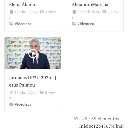
Elena Álamo
AlejandroMarichal
17 Abril 2024
/
5 view
17 Abril 2024
/
7 view
s
s
Videoteca
Videoteca
Jornadas UP2U 2023 - J
esús Palmou
17 Abril 2024
/
2 view
s
Videoteca
37 - 45 / 59 elementos
Inicio
1
2
3
4
5
6
7
Final