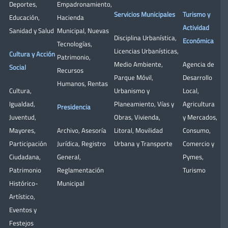
Deportes
,
Empadronamiento
,
Servicios Municipales
Turismo y
Educación
,
Hacienda
Actividad
Sanidad y Salud
Municipal
,
Nuevas
Disciplina Urbanística
,
Económica
Tecnologías
,
Licencias Urbanísticas
,
Cultura y Acción
Patrimonio
,
Medio Ambiente
,
Agencia de
Social
Recursos
Parque Móvil
,
Desarrollo
Humanos
,
Rentas
Cultura
,
Urbanismo y
Local
,
Igualdad
,
Planeamiento
,
Vías y
Agricultura
Presidencia
Juventud
,
Obras
,
Vivienda
,
y Mercados
,
Mayores
,
Archivo
,
Asesoría
Litoral
,
Movilidad
Consumo
,
Participación
Jurídica
,
Registro
Urbana y Transporte
Comercio y
Ciudadana
,
General
,
Pymes
,
Patrimonio
Reglamentación
Turismo
Histórico-
Municipal
Artístico,
Eventos y
Festejos