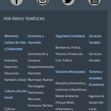
POR ÁREAS TEMÁTICAS
Bienestar,
Economía y
Seguridad Ciudadana
Servicios
Calidad de Vida
Hacienda
Sociales
Bomberos
,
Policía
,
y Solidaridad
Contratación y
Potrero
,
Protección
Servicios
Animales
,
Compras
,
Civil
,
Tráfico
Sociales
Deportes
,
Empadronamiento
,
Servicios Municipales
Turismo y
Educación
,
Hacienda
Actividad
Sanidad y Salud
Municipal
,
Nuevas
Disciplina Urbanística
,
Económica
Tecnologías
,
Licencias Urbanísticas
,
Cultura y Acción
Patrimonio
,
Medio Ambiente
,
Agencia de
Social
Recursos
Parque Móvil
,
Desarrollo
Humanos
,
Rentas
Cultura
,
Urbanismo y
Local
,