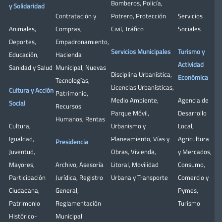
Bomberos
,
Policía
,
y Solidaridad
Contratación y
Potrero
,
Protección
Servicios
Animales
,
Compras
,
Civil
,
Tráfico
Sociales
Deportes
,
Empadronamiento
,
Servicios Municipales
Turismo y
Educación
,
Hacienda
Actividad
Sanidad y Salud
Municipal
,
Nuevas
Disciplina Urbanística
,
Económica
Tecnologías
,
Licencias Urbanísticas
,
Cultura y Acción
Patrimonio
,
Medio Ambiente
,
Agencia de
Social
Recursos
Parque Móvil
,
Desarrollo
Humanos
,
Rentas
Cultura
,
Urbanismo y
Local
,
Igualdad
,
Planeamiento
,
Vías y
Agricultura
Presidencia
Juventud
,
Obras
,
Vivienda
,
y Mercados
,
Mayores
,
Archivo
,
Asesoría
Litoral
,
Movilidad
Consumo
,
Participación
Jurídica
,
Registro
Urbana y Transporte
Comercio y
Ciudadana
,
General
,
Pymes
,
Patrimonio
Reglamentación
Turismo
Histórico-
Municipal