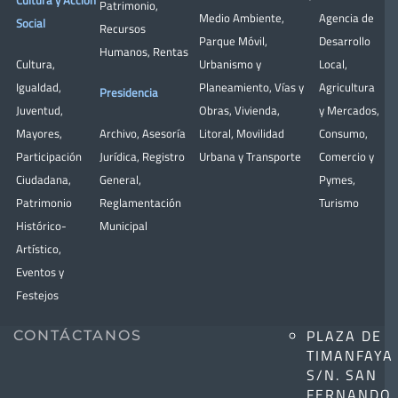
Cultura y Acción
Patrimonio
,
Medio Ambiente
,
Agencia de
Social
Recursos
Parque Móvil
,
Desarrollo
Humanos
,
Rentas
Cultura
,
Urbanismo y
Local
,
Igualdad
,
Planeamiento
,
Vías y
Agricultura
Presidencia
Juventud
,
Obras
,
Vivienda
,
y Mercados
,
Mayores
,
Archivo
,
Asesoría
Litoral
,
Movilidad
Consumo
,
Participación
Jurídica
,
Registro
Urbana y Transporte
Comercio y
Ciudadana
,
General
,
Pymes
,
Patrimonio
Reglamentación
Turismo
Histórico-
Municipal
Artístico,
Eventos y
Festejos
PLAZA DE
CONTÁCTANOS
TIMANFAYA
S/N. SAN
FERNANDO