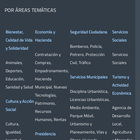
POR ÁREAS TEMÁTICAS
Bienestar,
Economía y
Seguridad Ciudadana
Servicios
Calidad de Vida
Hacienda
Sociales
Bomberos
,
Policía
,
y Solidaridad
Contratación y
Potrero
,
Protección
Servicios
Animales
,
Compras
,
Civil
,
Tráfico
Sociales
Deportes
,
Empadronamiento
,
Servicios Municipales
Turismo y
Educación
,
Hacienda
Actividad
Sanidad y Salud
Municipal
,
Nuevas
Disciplina Urbanística
,
Económica
Tecnologías
,
Licencias Urbanísticas
,
Cultura y Acción
Patrimonio
,
Medio Ambiente
,
Agencia de
Social
Recursos
Parque Móvil
,
Desarrollo
Humanos
,
Rentas
Cultura
,
Urbanismo y
Local
,
Igualdad
,
Planeamiento
,
Vías y
Agricultura
Presidencia