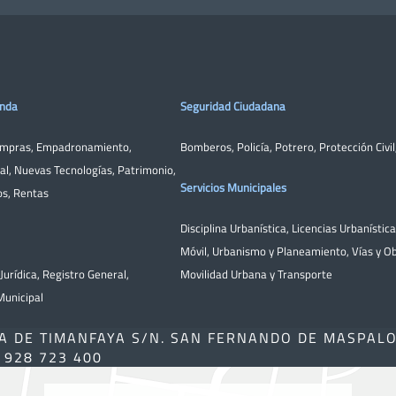
enda
Seguridad Ciudadana
ompras
,
Empadronamiento
,
Bomberos
,
Policía
,
Potrero
,
Protección Civil
al
,
Nuevas Tecnologías
,
Patrimonio
,
Servicios Municipales
os
,
Rentas
Disciplina Urbanística
,
Licencias Urbanístic
Móvil
,
Urbanismo y Planeamiento
,
Vías y O
Jurídica
,
Registro General
,
Movilidad Urbana y Transporte
unicipal
A DE TIMANFAYA S/N. SAN FERNANDO DE MASPAL
) 928 723 400