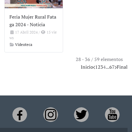
Feria Mujer Rural Fata
ga 2024 - Noticia
17 Abril 2024
/
15 vie
ws
Videoteca
28 - 36 / 59 elementos
Inicio
1
2
3
4
...
6
7
Final