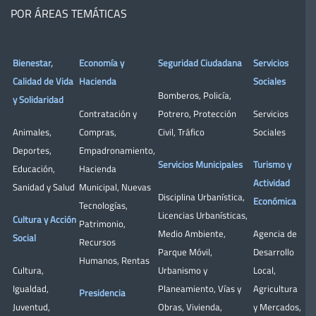
POR ÁREAS TEMÁTICAS
Bienestar,
Economía y
Seguridad Ciudadana
Servicios
Calidad de Vida
Hacienda
Sociales
Bomberos
,
Policía
,
y Solidaridad
Contratación y
Potrero
,
Protección
Servicios
Animales
,
Compras
,
Civil
,
Tráfico
Sociales
Deportes
,
Empadronamiento
,
Servicios Municipales
Turismo y
Educación
,
Hacienda
Actividad
Sanidad y Salud
Municipal
,
Nuevas
Disciplina Urbanística
,
Económica
Tecnologías
,
Licencias Urbanísticas
,
Cultura y Acción
Patrimonio
,
Medio Ambiente
,
Agencia de
Social
Recursos
Parque Móvil
,
Desarrollo
Humanos
,
Rentas
Cultura
,
Urbanismo y
Local
,
Igualdad
,
Planeamiento
,
Vías y
Agricultura
Presidencia
Juventud
,
Obras
,
Vivienda
,
y Mercados
,