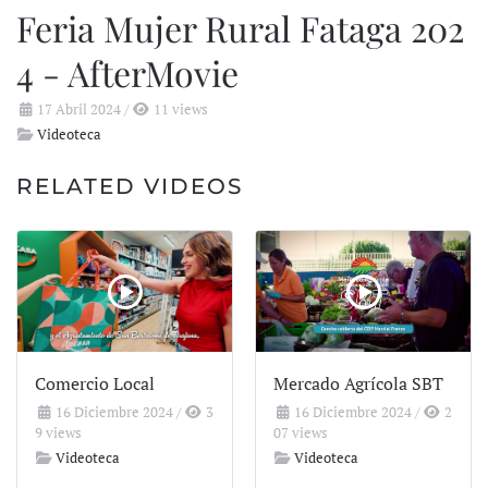
Feria Mujer Rural Fataga 202
4 - AfterMovie
17 Abril 2024
/
11 views
Videoteca
RELATED VIDEOS
Comercio Local
Mercado Agrícola SBT
16 Diciembre 2024
/
3
16 Diciembre 2024
/
2
9 views
07 views
Videoteca
Videoteca