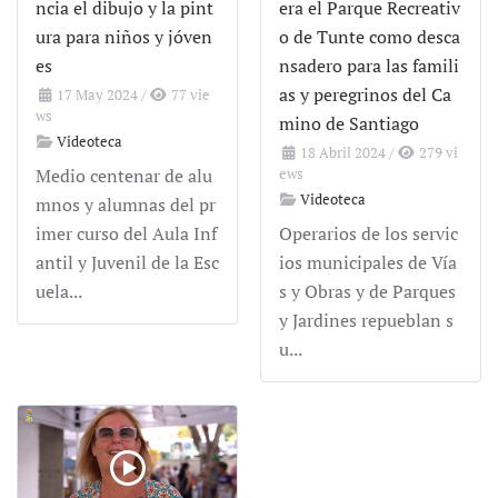
ncia el dibujo y la pint
era el Parque Recreativ
ura para niños y jóven
o de Tunte como desca
es
nsadero para las famili
as y peregrinos del Ca
17 May 2024
/
77 vie
ws
mino de Santiago
Videoteca
18 Abril 2024
/
279 vi
Medio centenar de alu
ews
Videoteca
mnos y alumnas del pr
imer curso del Aula Inf
Operarios de los servic
antil y Juvenil de la Esc
ios municipales de Vía
uela...
s y Obras y de Parques
y Jardines repueblan s
u...