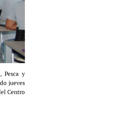
a, Pesca y
ado jueves
del Centro