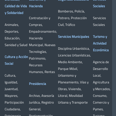
Calidad de Vida
Hacienda
Sociales
Bomberos
,
Policía
,
y Solidaridad
Contratación y
Potrero
,
Protección
Servicios
Animales
,
Compras
,
Civil
,
Tráfico
Sociales
Deportes
,
Empadronamiento
,
Servicios Municipales
Turismo y
Educación
,
Hacienda
Actividad
Sanidad y Salud
Municipal
,
Nuevas
Disciplina Urbanística
,
Económica
Tecnologías
,
Licencias Urbanísticas
,
Cultura y Acción
Patrimonio
,
Medio Ambiente
,
Agencia de
Social
Recursos
Parque Móvil
,
Desarrollo
Humanos
,
Rentas
Cultura
,
Urbanismo y
Local
,
Igualdad
,
Planeamiento
,
Vías y
Agricultura
Presidencia
Juventud
,
Obras
,
Vivienda
,
y Mercados
,
Mayores
,
Archivo
,
Asesoría
Litoral
,
Movilidad
Consumo
,
Participación
Jurídica
,
Registro
Urbana y Transporte
Comercio y
Ciudadana
,
General
,
Pymes
,
Patrimonio
Reglamentación
Turismo