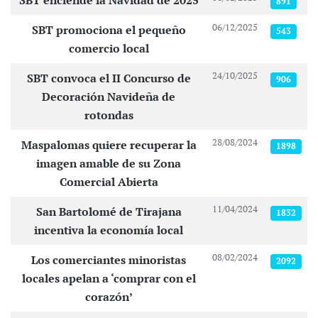
SBT enciende la Navidad de 2025
891
06/12/2025
SBT promociona el pequeño
543
comercio local
24/10/2025
SBT convoca el II Concurso de
906
Decoración Navideña de
rotondas
28/08/2024
Maspalomas quiere recuperar la
1898
imagen amable de su Zona
Comercial Abierta
11/04/2024
San Bartolomé de Tirajana
1832
incentiva la economía local
08/02/2024
Los comerciantes minoristas
2092
locales apelan a ‘comprar con el
corazón’