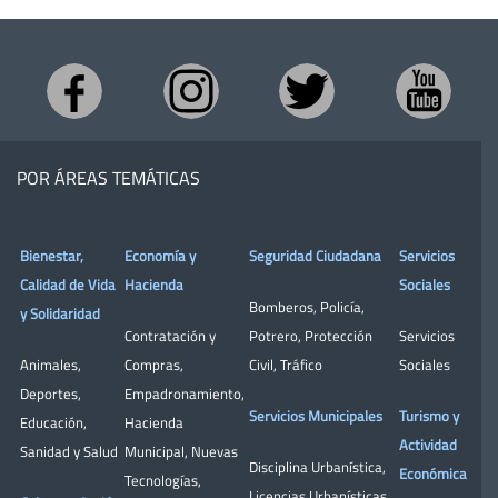
POR ÁREAS TEMÁTICAS
Bienestar,
Economía y
Seguridad Ciudadana
Servicios
Calidad de Vida
Hacienda
Sociales
Bomberos
,
Policía
,
y Solidaridad
Contratación y
Potrero
,
Protección
Servicios
Animales
,
Compras
,
Civil
,
Tráfico
Sociales
Deportes
,
Empadronamiento
,
Servicios Municipales
Turismo y
Educación
,
Hacienda
Actividad
Sanidad y Salud
Municipal
,
Nuevas
Disciplina Urbanística
,
Económica
Tecnologías
,
Licencias Urbanísticas
,