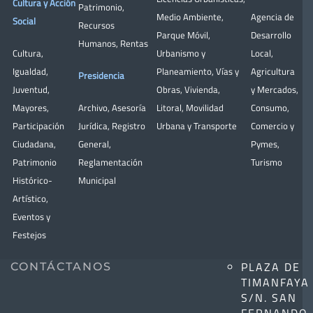
Cultura y Acción
Patrimonio
,
Medio Ambiente
,
Agencia de
Social
Recursos
Parque Móvil
,
Desarrollo
Humanos
,
Rentas
Cultura
,
Urbanismo y
Local
,
Igualdad
,
Planeamiento
,
Vías y
Agricultura
Presidencia
Juventud
,
Obras
,
Vivienda
,
y Mercados
,
Mayores
,
Archivo
,
Asesoría
Litoral
,
Movilidad
Consumo
,
Participación
Jurídica
,
Registro
Urbana y Transporte
Comercio y
Ciudadana
,
General
,
Pymes
,
Patrimonio
Reglamentación
Turismo
Histórico-
Municipal
Artístico,
Eventos y
Festejos
PLAZA DE
CONTÁCTANOS
TIMANFAYA
S/N. SAN
FERNANDO