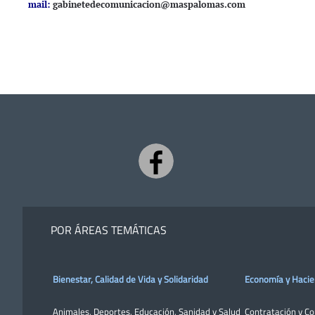
mail:
gabinetedecomunicacion@maspalomas.com
POR ÁREAS TEMÁTICAS
Bienestar, Calidad de Vida y Solidaridad
Economía y Haci
Animales
,
Deportes
,
Educación
,
Sanidad y Salud
Contratación y C