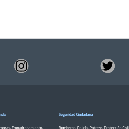
enda
Seguridad Ciudadana
ompras
,
Empadronamiento
,
Bomberos
,
Policía
,
Potrero
,
Protección Civil