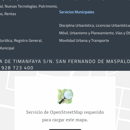
al
,
Nuevas Tecnologías
,
Patrimonio
,
Servicios Municipales
os
,
Rentas
Disciplina Urbanística
,
Licencias Urbanístic
Móvil
,
Urbanismo y Planeamiento
,
Vías y O
Jurídica
,
Registro General
,
Movilidad Urbana y Transporte
unicipal
A DE TIMANFAYA S/N. SAN FERNANDO DE MASPAL
) 928 723 400
Servicio de OpenStreetMap requerido
para cargar este mapa.