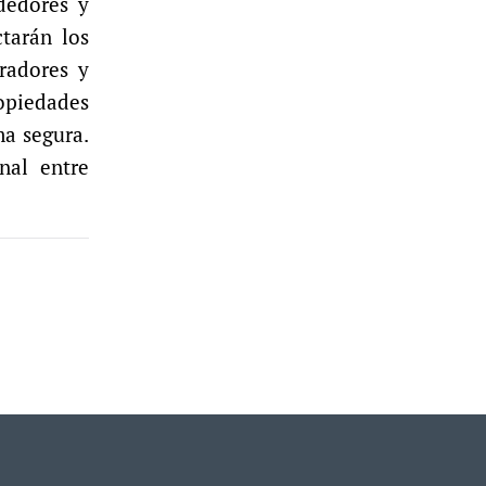
ndedores y
ctarán los
tradores y
ropiedades
ma segura.
nal entre