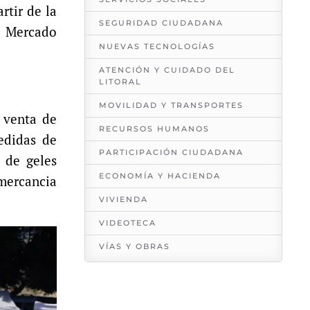
rtir de la
SEGURIDAD CIUDADANA
al Mercado
NUEVAS TECNOLOGÍAS
ATENCIÓN Y CUIDADO DEL
LITORAL
MOVILIDAD Y TRANSPORTES
a venta de
RECURSOS HUMANOS
edidas de
PARTICIPACIÓN CIUDADANA
 de geles
ECONOMÍA Y HACIENDA
mercancia
VIVIENDA
VIDEOTECA
VÍAS Y OBRAS