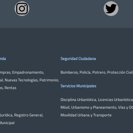
enda
Seguridad Ciudadana
ompras
,
Empadronamiento
,
Bomberos
,
Policía
,
Potrero
,
Protección Civil
al
,
Nuevas Tecnologías
,
Patrimonio
,
Servicios Municipales
os
,
Rentas
Disciplina Urbanística
,
Licencias Urbanístic
Móvil
,
Urbanismo y Planeamiento
,
Vías y O
Jurídica
,
Registro General
,
Movilidad Urbana y Transporte
unicipal