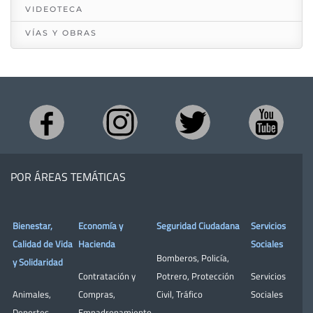
VIDEOTECA
VÍAS Y OBRAS
POR ÁREAS TEMÁTICAS
Bienestar,
Economía y
Seguridad Ciudadana
Servicios
Calidad de Vida
Hacienda
Sociales
Bomberos
,
Policía
,
y Solidaridad
Contratación y
Potrero
,
Protección
Servicios
Animales
,
Compras
,
Civil
,
Tráfico
Sociales
Deportes
,
Empadronamiento
,