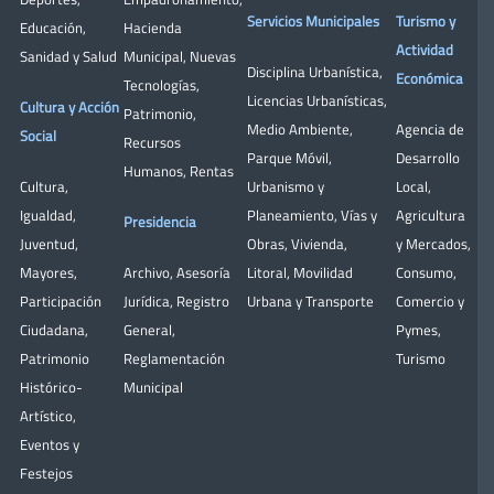
Servicios Municipales
Turismo y
Educación
,
Hacienda
Actividad
Sanidad y Salud
Municipal
,
Nuevas
Disciplina Urbanística
,
Económica
Tecnologías
,
Licencias Urbanísticas
,
Cultura y Acción
Patrimonio
,
Medio Ambiente
,
Agencia de
Social
Recursos
Parque Móvil
,
Desarrollo
Humanos
,
Rentas
Cultura
,
Urbanismo y
Local
,
Igualdad
,
Planeamiento
,
Vías y
Agricultura
Presidencia
Juventud
,
Obras
,
Vivienda
,
y Mercados
,
Mayores
,
Archivo
,
Asesoría
Litoral
,
Movilidad
Consumo
,
Participación
Jurídica
,
Registro
Urbana y Transporte
Comercio y
Ciudadana
,
General
,
Pymes
,
Patrimonio
Reglamentación
Turismo
Histórico-
Municipal
Artístico,
Eventos y
Festejos