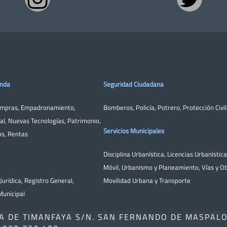
enda
Seguridad Ciudadana
ompras
,
Empadronamiento
,
Bomberos
,
Policía
,
Potrero
,
Protección Civil
al
,
Nuevas Tecnologías
,
Patrimonio
,
Servicios Municipales
os
,
Rentas
Disciplina Urbanística
,
Licencias Urbanístic
Móvil
,
Urbanismo y Planeamiento
,
Vías y O
Jurídica
,
Registro General
,
Movilidad Urbana y Transporte
unicipal
A DE TIMANFAYA S/N. SAN FERNANDO DE MASPAL