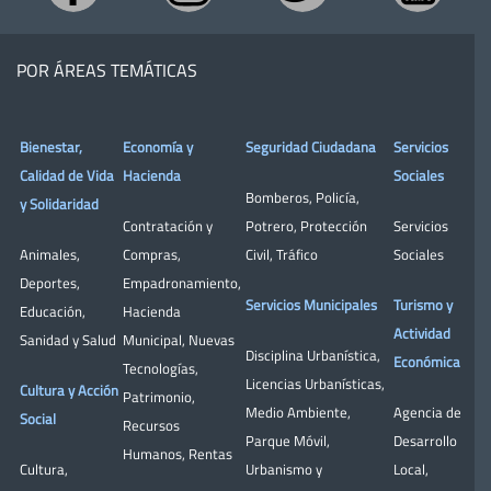
POR ÁREAS TEMÁTICAS
Bienestar,
Economía y
Seguridad Ciudadana
Servicios
Calidad de Vida
Hacienda
Sociales
Bomberos
,
Policía
,
y Solidaridad
Contratación y
Potrero
,
Protección
Servicios
Animales
,
Compras
,
Civil
,
Tráfico
Sociales
Deportes
,
Empadronamiento
,
Servicios Municipales
Turismo y
Educación
,
Hacienda
Actividad
Sanidad y Salud
Municipal
,
Nuevas
Disciplina Urbanística
,
Económica
Tecnologías
,
Licencias Urbanísticas
,
Cultura y Acción
Patrimonio
,
Medio Ambiente
,
Agencia de
Social
Recursos
Parque Móvil
,
Desarrollo
Humanos
,
Rentas
Cultura
,
Urbanismo y
Local
,