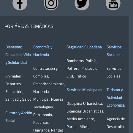
POR ÁREAS TEMÁTICAS
Bienestar,
Economía y
Seguridad Ciudadana
Servicios
Calidad de Vida
Hacienda
Sociales
Bomberos
,
Policía
,
y Solidaridad
Contratación y
Potrero
,
Protección
Servicios
Animales
,
Compras
,
Civil
,
Tráfico
Sociales
Deportes
,
Empadronamiento
,
Servicios Municipales
Turismo y
Educación
,
Hacienda
Actividad
Sanidad y Salud
Municipal
,
Nuevas
Disciplina Urbanística
,
Económica
Tecnologías
,
Licencias Urbanísticas
,
Cultura y Acción
Patrimonio
,
Medio Ambiente
,
Agencia de
Social
Recursos
Parque Móvil
,
Desarrollo
Humanos
,
Rentas