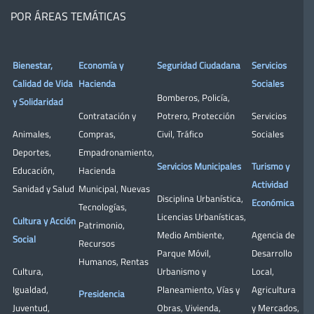
POR ÁREAS TEMÁTICAS
Bienestar,
Economía y
Seguridad Ciudadana
Servicios
Calidad de Vida
Hacienda
Sociales
Bomberos
,
Policía
,
y Solidaridad
Contratación y
Potrero
,
Protección
Servicios
Animales
,
Compras
,
Civil
,
Tráfico
Sociales
Deportes
,
Empadronamiento
,
Servicios Municipales
Turismo y
Educación
,
Hacienda
Actividad
Sanidad y Salud
Municipal
,
Nuevas
Disciplina Urbanística
,
Económica
Tecnologías
,
Licencias Urbanísticas
,
Cultura y Acción
Patrimonio
,
Medio Ambiente
,
Agencia de
Social
Recursos
Parque Móvil
,
Desarrollo
Humanos
,
Rentas
Cultura
,
Urbanismo y
Local
,
Igualdad
,
Planeamiento
,
Vías y
Agricultura
Presidencia
Juventud
,
Obras
,
Vivienda
,
y Mercados
,