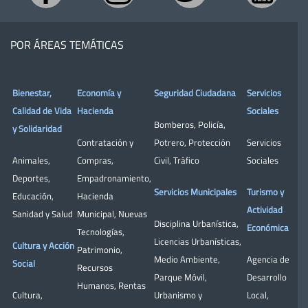
POR ÁREAS TEMÁTICAS
Bienestar,
Economía y
Seguridad Ciudadana
Servicios
Calidad de Vida
Hacienda
Sociales
Bomberos
,
Policía
,
y Solidaridad
Contratación y
Potrero
,
Protección
Servicios
Animales
,
Compras
,
Civil
,
Tráfico
Sociales
Deportes
,
Empadronamiento
,
Servicios Municipales
Turismo y
Educación
,
Hacienda
Actividad
Sanidad y Salud
Municipal
,
Nuevas
Disciplina Urbanística
,
Económica
Tecnologías
,
Licencias Urbanísticas
,
Cultura y Acción
Patrimonio
,
Medio Ambiente
,
Agencia de
Social
Recursos
Parque Móvil
,
Desarrollo
Humanos
,
Rentas
Cultura
,
Urbanismo y
Local
,