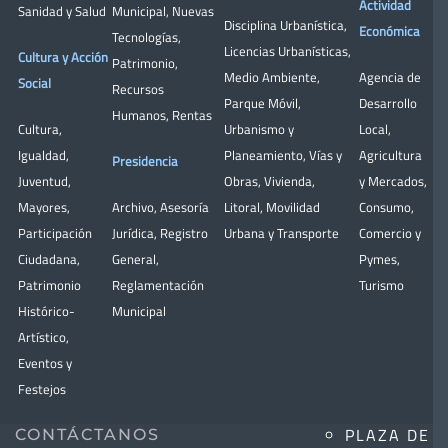
Actividad
Sanidad y Salud
Municipal
,
Nuevas
Disciplina Urbanística
,
Económica
Tecnologías
,
Licencias Urbanísticas
,
Cultura y Acción
Patrimonio
,
Medio Ambiente
,
Agencia de
Social
Recursos
Parque Móvil
,
Desarrollo
Humanos
,
Rentas
Cultura
,
Urbanismo y
Local
,
Igualdad
,
Planeamiento
,
Vías y
Agricultura
Presidencia
Juventud
,
Obras
,
Vivienda
,
y Mercados
,
Mayores
,
Archivo
,
Asesoría
Litoral
,
Movilidad
Consumo
,
Participación
Jurídica
,
Registro
Urbana y Transporte
Comercio y
Ciudadana
,
General
,
Pymes
,
Patrimonio
Reglamentación
Turismo
Histórico-
Municipal
Artístico,
Eventos y
Festejos
PLAZA DE
CONTÁCTANOS