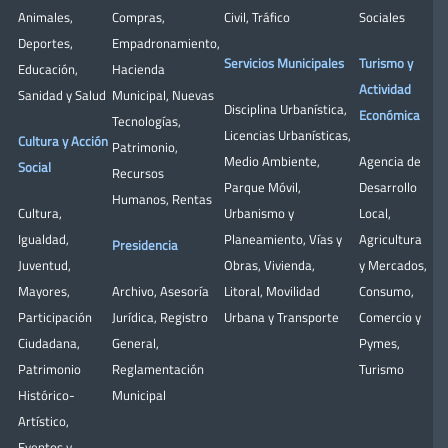
Animales
,
Compras
,
Civil
,
Tráfico
Sociales
Deportes
,
Empadronamiento
,
Servicios Municipales
Turismo y
Educación
,
Hacienda
Actividad
Sanidad y Salud
Municipal
,
Nuevas
Disciplina Urbanística
,
Económica
Tecnologías
,
Licencias Urbanísticas
,
Cultura y Acción
Patrimonio
,
Medio Ambiente
,
Agencia de
Social
Recursos
Parque Móvil
,
Desarrollo
Humanos
,
Rentas
Cultura
,
Urbanismo y
Local
,
Igualdad
,
Planeamiento
,
Vías y
Agricultura
Presidencia
Juventud
,
Obras
,
Vivienda
,
y Mercados
,
Mayores
,
Archivo
,
Asesoría
Litoral
,
Movilidad
Consumo
,
Participación
Jurídica
,
Registro
Urbana y Transporte
Comercio y
Ciudadana
,
General
,
Pymes
,
Patrimonio
Reglamentación
Turismo
Histórico-
Municipal
Artístico,
Eventos y