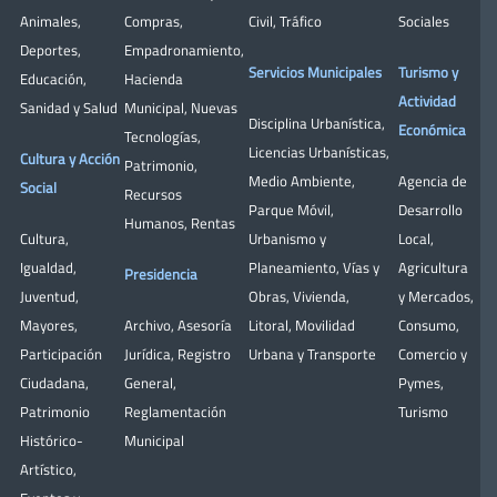
Animales
,
Compras
,
Civil
,
Tráfico
Sociales
Deportes
,
Empadronamiento
,
Servicios Municipales
Turismo y
Educación
,
Hacienda
Actividad
Sanidad y Salud
Municipal
,
Nuevas
Disciplina Urbanística
,
Económica
Tecnologías
,
Licencias Urbanísticas
,
Cultura y Acción
Patrimonio
,
Medio Ambiente
,
Agencia de
Social
Recursos
Parque Móvil
,
Desarrollo
Humanos
,
Rentas
Cultura
,
Urbanismo y
Local
,
Igualdad
,
Planeamiento
,
Vías y
Agricultura
Presidencia
Juventud
,
Obras
,
Vivienda
,
y Mercados
,
Mayores
,
Archivo
,
Asesoría
Litoral
,
Movilidad
Consumo
,
Participación
Jurídica
,
Registro
Urbana y Transporte
Comercio y
Ciudadana
,
General
,
Pymes
,
Patrimonio
Reglamentación
Turismo
Histórico-
Municipal
Artístico,